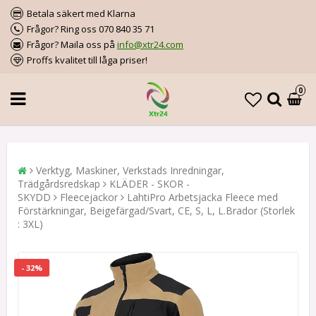
Betala säkert med Klarna
Frågor? Ring oss 070 840 35 71
Frågor? Maila oss på
info@xtr24.com
Proffs kvalitet till låga priser!
0
Verktyg, Maskiner, Verkstads Inredningar,
Trädgårdsredskap
KLÄDER - SKOR -
SKYDD
Fleecejackor
LahtiPro Arbetsjacka Fleece med
Förstärkningar, Beigefärgad/Svart, CE, S, L, L.Brador (Storlek
: 3XL)
- 32%