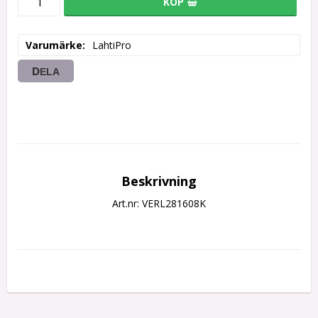
KÖP
Varumärke
LahtiPro
DELA
Beskrivning
Art.nr: VERL281608K