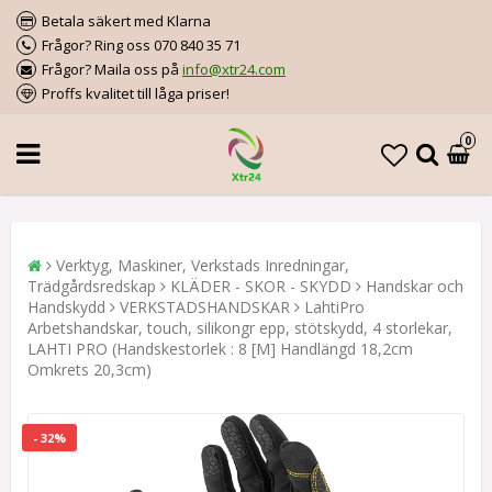
Betala säkert med Klarna
Frågor? Ring oss 070 840 35 71
Frågor? Maila oss på
info@xtr24.com
Proffs kvalitet till låga priser!
0
Verktyg, Maskiner, Verkstads Inredningar,
Trädgårdsredskap
KLÄDER - SKOR - SKYDD
Handskar och
Handskydd
VERKSTADSHANDSKAR
LahtiPro
Arbetshandskar, touch, silikongr epp, stötskydd, 4 storlekar,
LAHTI PRO (Handskestorlek : 8 [M] Handlängd 18,2cm
Omkrets 20,3cm)
- 32%