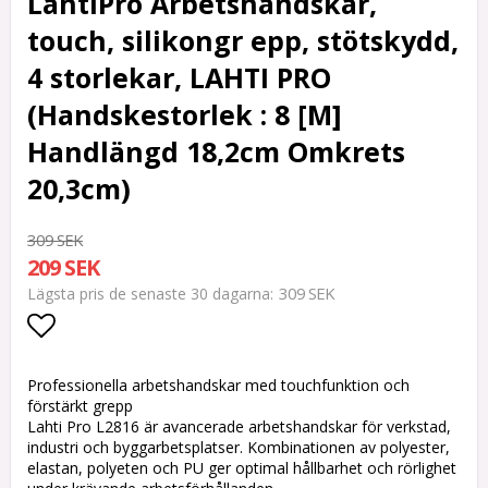
LahtiPro Arbetshandskar,
touch, silikongr epp, stötskydd,
4 storlekar, LAHTI PRO
(Handskestorlek : 8 [M]
Handlängd 18,2cm Omkrets
20,3cm)
309 SEK
209 SEK
309 SEK
Lägsta pris de senaste 30 dagarna
Lägg till i favoritlistan
Professionella arbetshandskar med touchfunktion och
förstärkt grepp
Lahti Pro L2816 är avancerade arbetshandskar för verkstad,
industri och byggarbetsplatser. Kombinationen av polyester,
elastan, polyeten och PU ger optimal hållbarhet och rörlighet