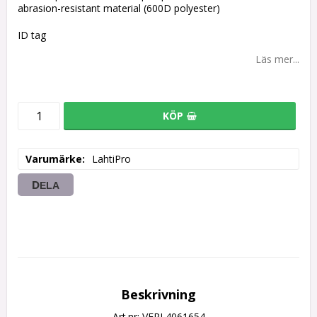
abrasion-resistant material (600D polyester)
ID tag
Läs mer...
KÖP
Varumärke
LahtiPro
DELA
Beskrivning
Art.nr: VERL4061654