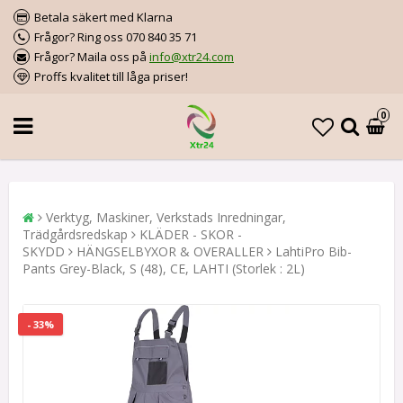
Betala säkert med Klarna
Frågor? Ring oss 070 840 35 71
Frågor? Maila oss på
info@xtr24.com
Proffs kvalitet till låga priser!
0
Verktyg, Maskiner, Verkstads Inredningar,
Trädgårdsredskap
KLÄDER - SKOR -
SKYDD
HÄNGSELBYXOR & OVERALLER
LahtiPro Bib-
Pants Grey-Black, S (48), CE, LAHTI (Storlek : 2L)
- 33%