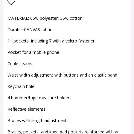
Lägg till i favoritlistan
MATERIAL: 65% polyester, 35% cotton
Durable CANVAS fabric
11 pockets, including 7 with a velcro fastener
Pocket for a mobile phone
Triple seams
Waist width adjustment with buttons and an elastic band
Keychain hole
4 hammer/tape measure holders
Reflective elements
Braces with length adjustment
Braces, pockets, and knee pad pockets reinforced with an