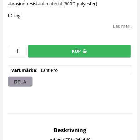
abrasion-resistant material (600D polyester)
ID tag
Läs mer...
KÖP
Varumärke
LahtiPro
DELA
Beskrivning
Art.nr: VERL4061648