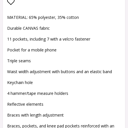
Lägg till i favoritlistan
MATERIAL: 65% polyester, 35% cotton
Durable CANVAS fabric
11 pockets, including 7 with a velcro fastener
Pocket for a mobile phone
Triple seams
Waist width adjustment with buttons and an elastic band
Keychain hole
4 hammer/tape measure holders
Reflective elements
Braces with length adjustment
Braces, pockets, and knee pad pockets reinforced with an