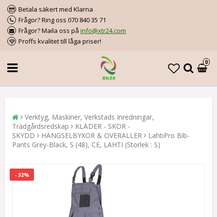
Betala säkert med Klarna
Frågor? Ring oss 070 840 35 71
Frågor? Maila oss på
info@xtr24.com
Proffs kvalitet till låga priser!
0
Verktyg, Maskiner, Verkstads Inredningar,
Trädgårdsredskap
KLÄDER - SKOR -
SKYDD
HÄNGSELBYXOR & OVERALLER
LahtiPro Bib-
Pants Grey-Black, S (48), CE, LAHTI (Storlek : S)
- 32%