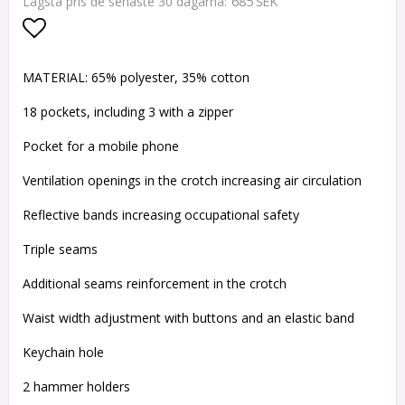
685 SEK
Lägsta pris de senaste 30 dagarna
Lägg till i favoritlistan
MATERIAL: 65% polyester, 35% cotton
18 pockets, including 3 with a zipper
Pocket for a mobile phone
Ventilation openings in the crotch increasing air circulation
Reflective bands increasing occupational safety
Triple seams
Additional seams reinforcement in the crotch
Waist width adjustment with buttons and an elastic band
Keychain hole
2 hammer holders