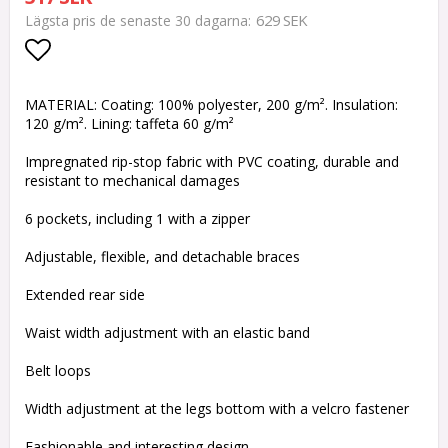
629 SEK
Lägsta pris de senaste 30 dagarna
Lägg till i favoritlistan
MATERIAL: Coating: 100% polyester, 200 g/m². Insulation:
120 g/m². Lining: taffeta 60 g/m²
Impregnated rip-stop fabric with PVC coating, durable and
resistant to mechanical damages
6 pockets, including 1 with a zipper
Adjustable, flexible, and detachable braces
Extended rear side
Waist width adjustment with an elastic band
Belt loops
Width adjustment at the legs bottom with a velcro fastener
Fashionable and interesting design