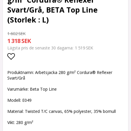
Svart/Grå, BETA Top Line
(Storlek : L)
1 602 SEK
1 318 SEK
1 519 SEK
Lägsta pris de senaste 30 dagarna
Lägg till i favoritlistan
Produktnamn: Arbetsjacka 280 g/m² Cordura® Reflexer
Svart/Grå
Varumärke: Beta Top Line
Modell: E049
Material: Twisted T/C canvas, 65% polyester, 35% bomull
Vikt: 280 g/m²