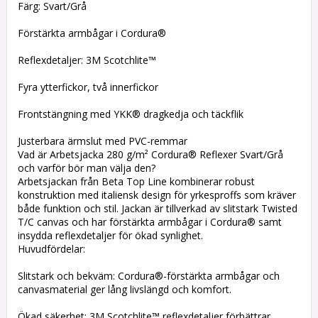
Färg: Svart/Grå
Förstärkta armbågar i Cordura®
Reflexdetaljer: 3M Scotchlite™
Fyra ytterfickor, två innerfickor
Frontstängning med YKK® dragkedja och täckflik
Justerbara ärmslut med PVC-remmar
Vad är Arbetsjacka 280 g/m² Cordura® Reflexer Svart/Grå
och varför bör man välja den?
Arbetsjackan från Beta Top Line kombinerar robust
konstruktion med italiensk design för yrkesproffs som kräver
både funktion och stil. Jackan är tillverkad av slitstark Twisted
T/C canvas och har förstärkta armbågar i Cordura® samt
insydda reflexdetaljer för ökad synlighet.
Huvudfördelar:
Slitstark och bekväm: Cordura®-förstärkta armbågar och
canvasmaterial ger lång livslängd och komfort.
Ökad säkerhet: 3M Scotchlite™ reflexdetaljer förbättrar