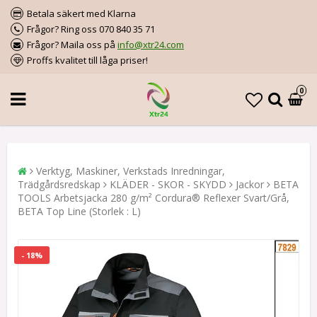
Betala säkert med Klarna
Frågor? Ring oss 070 840 35 71
Frågor? Maila oss på
info@xtr24.com
Proffs kvalitet till låga priser!
0
Verktyg, Maskiner, Verkstads Inredningar,
Trädgårdsredskap
KLÄDER - SKOR - SKYDD
Jackor
BETA
TOOLS Arbetsjacka 280 g/m² Cordura® Reflexer Svart/Grå,
BETA Top Line (Storlek : L)
- 18%