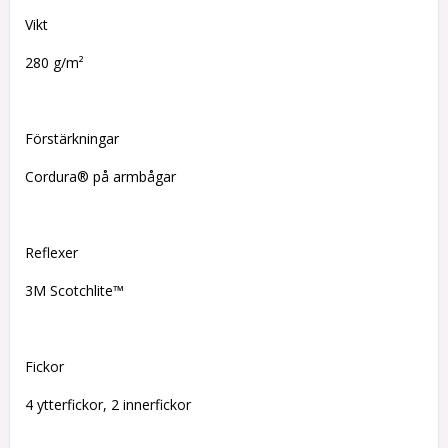
Vikt
280 g/m²
Förstärkningar
Cordura® på armbågar
Reflexer
3M Scotchlite™
Fickor
4 ytterfickor, 2 innerfickor