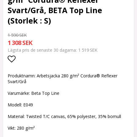
Svart/Grå, BETA Top Line
(Storlek : S)
1 590 SEK
1 308 SEK
1 519 SEK
Lägsta pris de senaste 30 dagarna
Lägg till i favoritlistan
Produktnamn: Arbetsjacka 280 g/m² Cordura® Reflexer
Svart/Grå
Varumärke: Beta Top Line
Modell: E049
Material: Twisted T/C canvas, 65% polyester, 35% bomull
Vikt: 280 g/m²