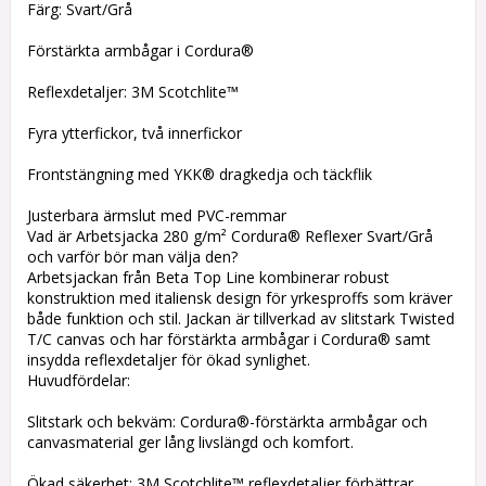
Färg: Svart/Grå
Förstärkta armbågar i Cordura®
Reflexdetaljer: 3M Scotchlite™
Fyra ytterfickor, två innerfickor
Frontstängning med YKK® dragkedja och täckflik
Justerbara ärmslut med PVC-remmar
Vad är Arbetsjacka 280 g/m² Cordura® Reflexer Svart/Grå
och varför bör man välja den?
Arbetsjackan från Beta Top Line kombinerar robust
konstruktion med italiensk design för yrkesproffs som kräver
både funktion och stil. Jackan är tillverkad av slitstark Twisted
T/C canvas och har förstärkta armbågar i Cordura® samt
insydda reflexdetaljer för ökad synlighet.
Huvudfördelar:
Slitstark och bekväm: Cordura®-förstärkta armbågar och
canvasmaterial ger lång livslängd och komfort.
Ökad säkerhet: 3M Scotchlite™ reflexdetaljer förbättrar