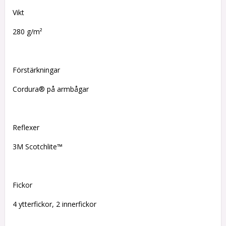
Vikt
280 g/m²
Förstärkningar
Cordura® på armbågar
Reflexer
3M Scotchlite™
Fickor
4 ytterfickor, 2 innerfickor