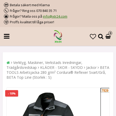
Betala säkert med Klarna
Frågor? Ring oss 070 840 35 71
Frågor? Maila oss på
info@xtr24.com
Proffs kvalitet till låga priser!
0
Verktyg, Maskiner, Verkstads Inredningar,
Trädgårdsredskap
KLÄDER - SKOR - SKYDD
Jackor
BETA
TOOLS Arbetsjacka 280 g/m² Cordura® Reflexer Svart/Grå,
BETA Top Line (Storlek : S)
- 18%