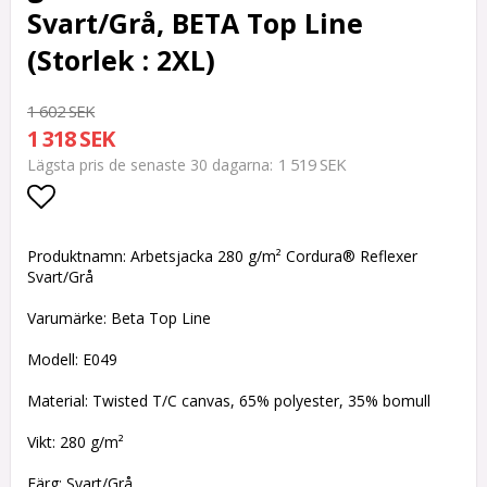
Svart/Grå, BETA Top Line
(Storlek : 2XL)
1 602 SEK
1 318 SEK
1 519 SEK
Lägsta pris de senaste 30 dagarna
Lägg till i favoritlistan
Produktnamn: Arbetsjacka 280 g/m² Cordura® Reflexer
Svart/Grå
Varumärke: Beta Top Line
Modell: E049
Material: Twisted T/C canvas, 65% polyester, 35% bomull
Vikt: 280 g/m²
Färg: Svart/Grå