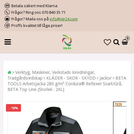
Betala säkert med Klarna
Frågor? Ring oss 070 840 35 71
Frågor? Maila oss på
info@xtr24.com
Proffs kvalitet till låga priser!
0
Verktyg, Maskiner, Verkstads Inredningar,
Trädgårdsredskap
KLÄDER - SKOR - SKYDD
Jackor
BETA
TOOLS Arbetsjacka 280 g/m² Cordura® Reflexer Svart/Grå,
BETA Top Line (Storlek : 2XL)
- 18%