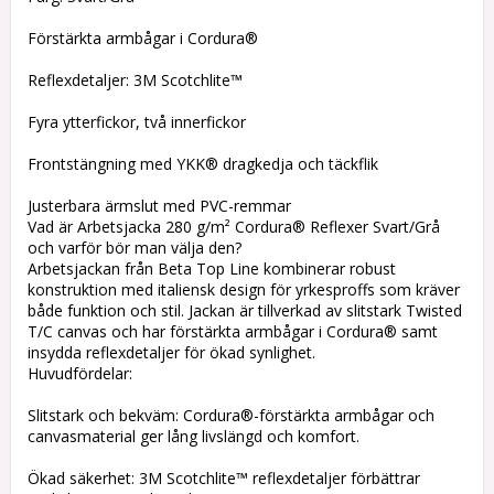
Förstärkta armbågar i Cordura®
Reflexdetaljer: 3M Scotchlite™
Fyra ytterfickor, två innerfickor
Frontstängning med YKK® dragkedja och täckflik
Justerbara ärmslut med PVC-remmar
Vad är Arbetsjacka 280 g/m² Cordura® Reflexer Svart/Grå
och varför bör man välja den?
Arbetsjackan från Beta Top Line kombinerar robust
konstruktion med italiensk design för yrkesproffs som kräver
både funktion och stil. Jackan är tillverkad av slitstark Twisted
T/C canvas och har förstärkta armbågar i Cordura® samt
insydda reflexdetaljer för ökad synlighet.
Huvudfördelar:
Slitstark och bekväm: Cordura®-förstärkta armbågar och
canvasmaterial ger lång livslängd och komfort.
Ökad säkerhet: 3M Scotchlite™ reflexdetaljer förbättrar