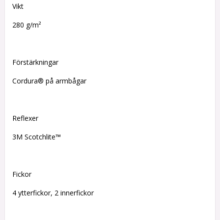
Vikt
280 g/m²
Förstärkningar
Cordura® på armbågar
Reflexer
3M Scotchlite™
Fickor
4 ytterfickor, 2 innerfickor