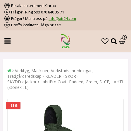
Betala säkert med Klarna
Frågor? Ring oss 070 840 35 71
Frågor? Maila oss på
info@xtr24.com
Proffs kvalitet till låga priser!
0
Verktyg, Maskiner, Verkstads Inredningar,
Trädgårdsredskap
KLÄDER - SKOR -
SKYDD
Jackor
LahtiPro Coat, Padded, Green, S, CE, LAHTI
(Storlek : L)
- 33%