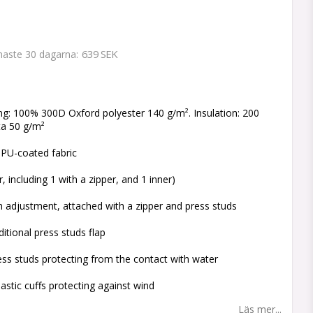
639 SEK
enaste 30 dagarna
 favoritlistan
g: 100% 300D Oxford polyester 140 g/m². Insulation: 200
eta 50 g/m²
PU-coated fabric
, including 1 with a zipper, and 1 inner)
 adjustment, attached with a zipper and press studs
itional press studs flap
ess studs protecting from the contact with water
lastic cuffs protecting against wind
Läs mer...