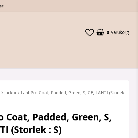
er!
0
Varukorg
D
Jackor
LahtiPro Coat, Padded, Green, S, CE, LAHTI (Storlek
o Coat, Padded, Green, S,
I (Storlek : S)