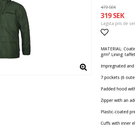
473 SEK
319 SEK
Lägsta pris de s
Lägg till i
MATERIAL: Coatin
g/m² Lining: taff
Impregnated and 
7 pockets (6 outer
Padded hood with
Zipper with an add
Plastic-coated pr
Cuffs with inner e