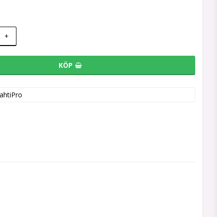
+
KÖP
ahtiPro