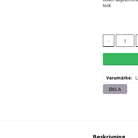
lock
-
Varumärke
L
DELA
Beskrivning