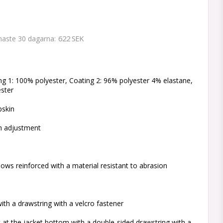
622 SEK
enaste 30 dagarna
 favoritlistan
g 1: 100% polyester, Coating 2: 96% polyester 4% elastane,
ester
pskin
h adjustment
ows reinforced with a material resistant to abrasion
with a drawstring with a velcro fastener
at the jacket bottom with a double-sided drawstring with a