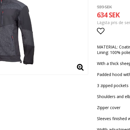
939 SEK
634 SEK
Lägsta pris de s
Lägg till i
MATERIAL: Coatin
Lining: 100% poli
With a thick shee
Padded hood wit
3 zipped pockets
Shoulders and elb
Zipper cover
Sleeves finished 
Width adjustment 