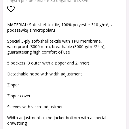
618 SEK
Lägsta pris de senaste 30 dagarna
Lägg till i favoritlistan
MATERIAL: Soft-shell textile, 100% polyester 310 g/m², z
podszewką z micropolaru
Special 3-ply soft-shell textile with TPU membrane,
waterproof (8000 mm), breathable (3000 g/m²/24 h),
guaranteeing high comfort of use
5 pockets (3 outer with a zipper and 2 inner)
Detachable hood with width adjustment
Zipper
Zipper cover
Sleeves with velcro adjustment
Width adjustment at the jacket bottom with a special
drawstring