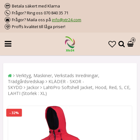
Betala säkert med Klarna
Frågor? Ring oss 070 840 35 71
Frågor? Maila oss på
info@xtr24.com
Proffs kvalitet till låga priser!
0
Verktyg, Maskiner, Verkstads Inredningar,
Trädgårdsredskap
KLÄDER - SKOR -
SKYDD
Jackor
LahtiPro Softshell Jacket, Hood, Red, S, CE,
LAHTI (Storlek : XL)
- 32%