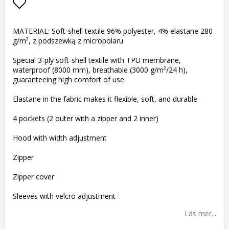
Lägg till i favoritlistan
MATERIAL: Soft-shell textile 96% polyester, 4% elastane 280
g/m², z podszewką z micropolaru
Special 3-ply soft-shell textile with TPU membrane,
waterproof (8000 mm), breathable (3000 g/m²/24 h),
guaranteeing high comfort of use
Elastane in the fabric makes it flexible, soft, and durable
4 pockets (2 outer with a zipper and 2 inner)
Hood with width adjustment
Zipper
Zipper cover
Sleeves with velcro adjustment
Läs mer...