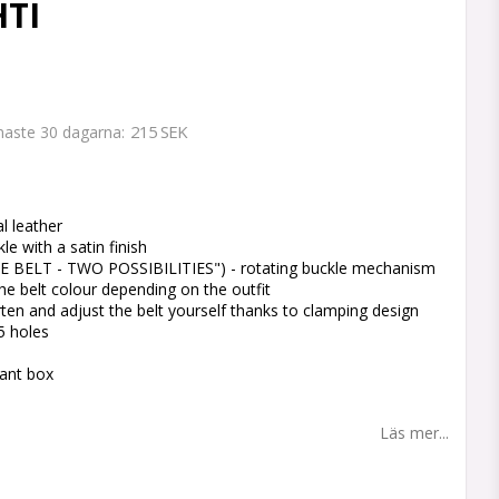
HTI
215 SEK
enaste 30 dagarna
 favoritlistan
l leather
le with a satin finish
E BELT - TWO POSSIBILITIES") - rotating buckle mechanism
he belt colour depending on the outfit
orten and adjust the belt yourself thanks to clamping design
5 holes
gant box
Läs mer...