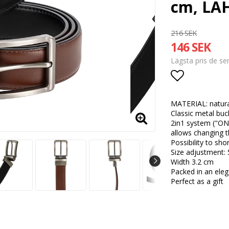
cm, LA
216 SEK
146 SEK
Lägsta pris de s
Lägg till i
MATERIAL: natura
Classic metal buck
2in1 system ("ON
allows changing t
Possibility to sh
Size adjustment: 
Width 3.2 cm
Packed in an ele
Perfect as a gift