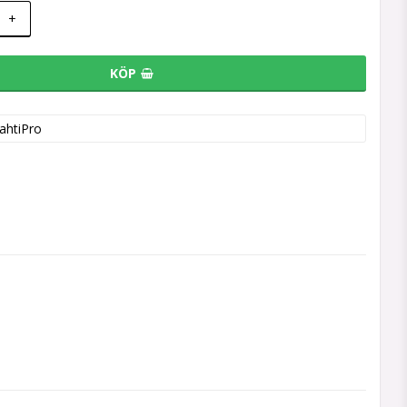
+
KÖP
ahtiPro