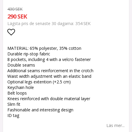
430 SEK
290 SEK
354 SEK
Lägsta pris de senaste 30 dagarna
Lägg till i favoritlistan
MATERIAL: 65% polyester, 35% cotton
Durable rip-stop fabric
8 pockets, including 4 with a velcro fastener
Double seams
Additional seams reinforcement in the crotch
Waist width adjustment with an elastic band
Optional legs extention (+2.5 cm)
Keychain hole
Belt loops
Knees reinforced with double material layer
Slim fit
Fashionable and interesting design
ID tag
Läs mer...