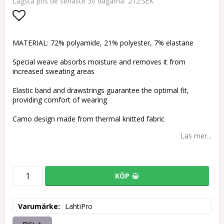
212 SEK
Lägsta pris de senaste 30 dagarna
Lägg till i favoritlistan
MATERIAL: 72% polyamide, 21% polyester, 7% elastane
Special weave absorbs moisture and removes it from
increased sweating areas
Elastic band and drawstrings guarantee the optimal fit,
providing comfort of wearing
Camo design made from thermal knitted fabric
Läs mer...
KÖP
Varumärke
LahtiPro