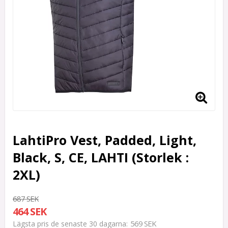
LahtiPro Vest, Padded, Light,
Black, S, CE, LAHTI (Storlek :
2XL)
687 SEK
464 SEK
569 SEK
Lägsta pris de senaste 30 dagarna