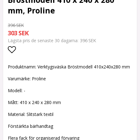
mm, Proline
396 SEK
303 SEK
396 SEK
Lägsta pris de senaste 30 dagarna
Lägg till i favoritlistan
Produktnamn: Verktygsväska Bröstmodell 410x240x280 mm
Varumärke: Proline
Modell: -
Mått: 410 x 240 x 280 mm
Material: Slitstark textil
Förstärkta bärhandtag
Flera fack för organiserad förvaring