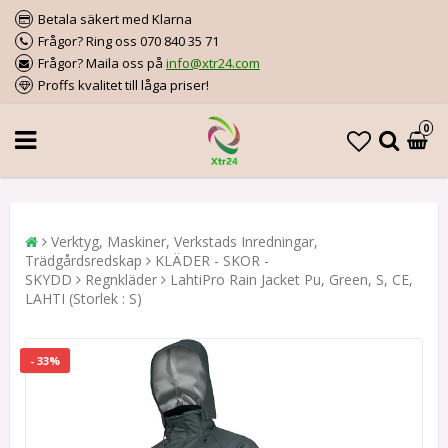
Betala säkert med Klarna
Frågor? Ring oss 070 840 35 71
Frågor? Maila oss på
info@xtr24.com
Proffs kvalitet till låga priser!
0
Verktyg, Maskiner, Verkstads Inredningar,
Trädgårdsredskap
KLÄDER - SKOR -
SKYDD
Regnkläder
LahtiPro Rain Jacket Pu, Green, S, CE,
LAHTI (Storlek : S)
- 33%