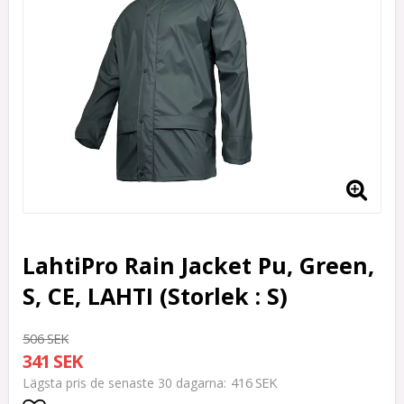
LahtiPro Rain Jacket Pu, Green,
S, CE, LAHTI (Storlek : S)
506 SEK
341 SEK
416 SEK
Lägsta pris de senaste 30 dagarna