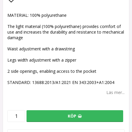
Lägg till i favoritlistan
MATERIAL: 100% polyurethane
The light material (100% polyurethane) provides comfort of
use and increases the durability and resistance to mechanical
damage
Waist adjustment with a drawstring
Legs width adjustment with a zipper
2 side openings, enabling access to the pocket
STANDARD: 13688:2013/A1:2021 EN 343:2003+A1:2004
Läs mer...
KÖP