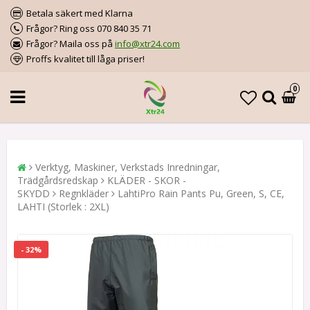
Betala säkert med Klarna
Frågor? Ring oss 070 840 35 71
Frågor? Maila oss på
info@xtr24.com
Proffs kvalitet till låga priser!
0
Verktyg, Maskiner, Verkstads Inredningar,
Trädgårdsredskap
KLÄDER - SKOR -
SKYDD
Regnkläder
LahtiPro Rain Pants Pu, Green, S, CE,
LAHTI (Storlek : 2XL)
- 32%