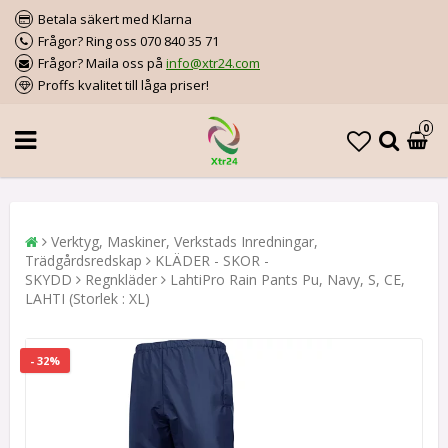
Betala säkert med Klarna
Frågor? Ring oss 070 840 35 71
Frågor? Maila oss på
info@xtr24.com
Proffs kvalitet till låga priser!
0
Verktyg, Maskiner, Verkstads Inredningar,
Trädgårdsredskap
KLÄDER - SKOR -
SKYDD
Regnkläder
LahtiPro Rain Pants Pu, Navy, S, CE,
LAHTI (Storlek : XL)
- 32%