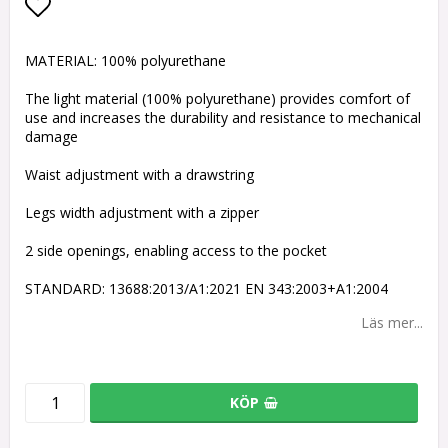
Lägg till i favoritlistan
MATERIAL: 100% polyurethane
The light material (100% polyurethane) provides comfort of
use and increases the durability and resistance to mechanical
damage
Waist adjustment with a drawstring
Legs width adjustment with a zipper
2 side openings, enabling access to the pocket
STANDARD: 13688:2013/A1:2021 EN 343:2003+A1:2004
Läs mer...
KÖP