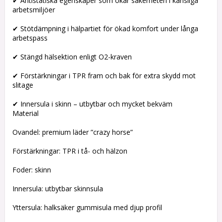
✔ Antistatiska egenskaper som ökar säkerheten i känsliga
arbetsmiljöer
✔ Stötdämpning i hälpartiet för ökad komfort under långa
arbetspass
✔ Stängd hälsektion enligt O2-kraven
✔ Förstärkningar i TPR fram och bak för extra skydd mot
slitage
✔ Innersula i skinn – utbytbar och mycket bekväm
Material
Ovandel: premium läder ”crazy horse”
Förstärkningar: TPR i tå- och hälzon
Foder: skinn
Innersula: utbytbar skinnsula
Yttersula: halksäker gummisula med djup profil