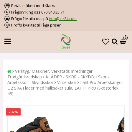
Betala säkert med Klarna
Frågor? Ring oss 070 840 35 71
Frågor? Maila oss på
info@xtr24.com
Proffs kvalitet till låga priser!
0
Verktyg, Maskiner, Verkstads Inredningar,
Trädgårdsredskap
KLÄDER - SKOR - SKYDD
Skor -
Arbetsskor - Skyddsskor
Vinterskor
LahtiPro Arbetskängor
O2 SRA i läder med halksäker sula, LAHTI PRO (Skostorlek :
43)
- 32%