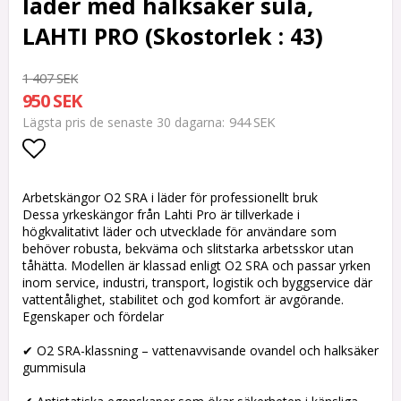
läder med halksäker sula,
LAHTI PRO (Skostorlek : 43)
1 407 SEK
950 SEK
944 SEK
Lägsta pris de senaste 30 dagarna
Lägg till i favoritlistan
Arbetskängor O2 SRA i läder för professionellt bruk
Dessa yrkeskängor från Lahti Pro är tillverkade i
högkvalitativt läder och utvecklade för användare som
behöver robusta, bekväma och slitstarka arbetsskor utan
tåhätta. Modellen är klassad enligt O2 SRA och passar yrken
inom service, industri, transport, logistik och byggservice där
vattentålighet, stabilitet och god komfort är avgörande.
Egenskaper och fördelar
✔ O2 SRA-klassning – vattenavvisande ovandel och halksäker
gummisula