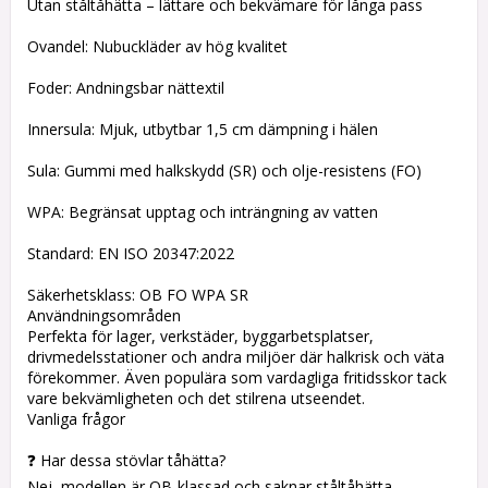
Utan ståltåhätta – lättare och bekvämare för långa pass
Ovandel: Nubuckläder av hög kvalitet
Foder: Andningsbar nättextil
Innersula: Mjuk, utbytbar 1,5 cm dämpning i hälen
Sula: Gummi med halkskydd (SR) och olje-resistens (FO)
WPA: Begränsat upptag och inträngning av vatten
Standard: EN ISO 20347:2022
Säkerhetsklass: OB FO WPA SR
Användningsområden
Perfekta för lager, verkstäder, byggarbetsplatser,
drivmedelsstationer och andra miljöer där halkrisk och väta
förekommer. Även populära som vardagliga fritidsskor tack
vare bekvämligheten och det stilrena utseendet.
Vanliga frågor
❓ Har dessa stövlar tåhätta?
Nej, modellen är OB-klassad och saknar ståltåhätta.