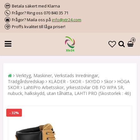
Betala säkert med Klarna
Frågor? Ring oss 070 840 35 71
Frågor? Maila oss på
info@xtr24.com
Proffs kvalitet till låga priser!
0
Verktyg, Maskiner, Verkstads Inredningar,
Trädgårdsredskap
KLÄDER - SKOR - SKYDD
Skor
HÖGA
SKOR
LahtiPro Arbetsskor, yrkesstövlar OB FO WPA SR,
nubuck, halkskydd, utan tåhätta, LAHTI PRO (Skostorlek : 46)
- 32%