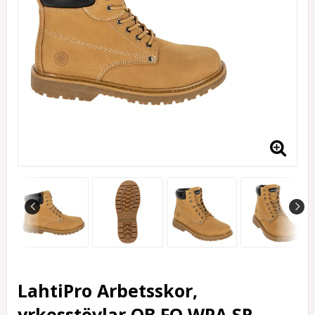
LahtiPro Arbetsskor,
yrkesstövlar OB FO WPA SR,