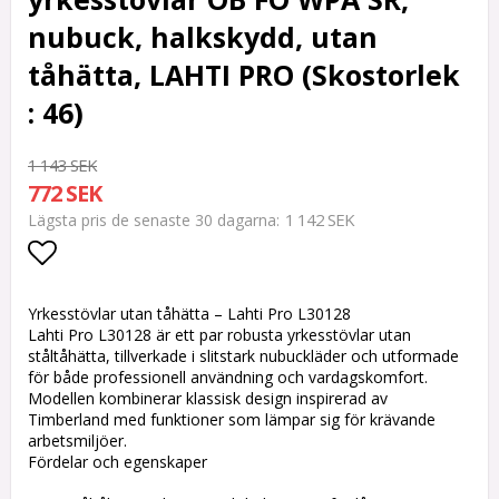
nubuck, halkskydd, utan
tåhätta, LAHTI PRO (Skostorlek
: 46)
1 143 SEK
772 SEK
1 142 SEK
Lägsta pris de senaste 30 dagarna
Lägg till i favoritlistan
Yrkesstövlar utan tåhätta – Lahti Pro L30128
Lahti Pro L30128 är ett par robusta yrkesstövlar utan
ståltåhätta, tillverkade i slitstark nubuckläder och utformade
för både professionell användning och vardagskomfort.
Modellen kombinerar klassisk design inspirerad av
Timberland med funktioner som lämpar sig för krävande
arbetsmiljöer.
Fördelar och egenskaper