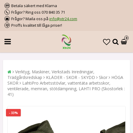
Betala säkert med Klarna
Frågor? Ring oss 070 840 35 71
Frågor? Maila oss på
info@xtr24.com
Proffs kvalitet till låga priser!
0
Verktyg, Maskiner, Verkstads Inredningar,
Trädgårdsredskap
KLÄDER - SKOR - SKYDD
Skor
HÖGA
SKOR
LahtiPro Arbetsstövlar, vattentäta arbetsskor,
ventilerade, memran, stötdämpning, LAHTI PRO (Skostorlek :
41)
- 33%