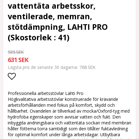
vattentäta arbetsskor,
ventilerade, memran,
stötdämpning, LAHTI PRO
(Skostorlek : 41)
935 SEK
631 SEK
768 SEK
Lägsta pris de senaste 30 dagarna
Lägg till i favoritlistan
Professionella arbetsstövlar Lahti Pro
Högkvalitativa arbetsstövlar konstruerade för krävande
arbetsförhållanden med fokus på komfort, skydd och
hållbarhet. Ovandelen är tillverkad av mocka/Oxford-tyg med
hydrofoba egenskaper som avvisar vatten och fukt. Den
inbyggda andningsbara och vattentäta sockan med membran
håller fötterna torra samtidigt som den tillåter fuktavledning
för optimal komfort under långa arbetsdagar. Utbytbara