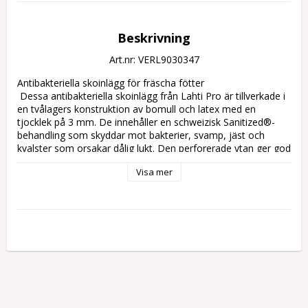
Beskrivning
Art.nr: VERL9030347
Antibakteriella skoinlägg för fräscha fötter

 Dessa antibakteriella skoinlägg från Lahti Pro är tillverkade i 
en tvålagers konstruktion av bomull och latex med en 
tjocklek på 3 mm. De innehåller en schweizisk Sanitized®-
behandling som skyddar mot bakterier, svamp, jäst och 
kvalster som orsakar dålig lukt. Den perforerade ytan ger god 
luftcirkulation, medan latexskiktet förhindrar att inlägget 
Visa mer
glider i skon.

 Fördelar

 Skydd mot bakterier, svamp och dålig lukt

 Sanitized® antibakteriell och svampdödande behandling

 3 mm tunn konstruktion för diskret komfort

 Perforerad yta för fräsch känsla
