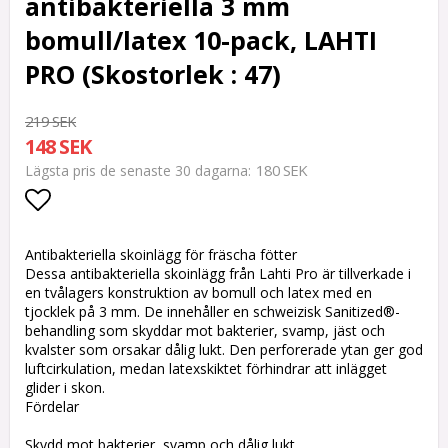
antibakteriella 3 mm
bomull/latex 10-pack, LAHTI
PRO (Skostorlek : 47)
219 SEK
148 SEK
180 SEK
Lägsta pris de senaste 30 dagarna
Lägg till i favoritlistan
Antibakteriella skoinlägg för fräscha fötter
Dessa antibakteriella skoinlägg från Lahti Pro är tillverkade i
en tvålagers konstruktion av bomull och latex med en
tjocklek på 3 mm. De innehåller en schweizisk Sanitized®-
behandling som skyddar mot bakterier, svamp, jäst och
kvalster som orsakar dålig lukt. Den perforerade ytan ger god
luftcirkulation, medan latexskiktet förhindrar att inlägget
glider i skon.
Fördelar
Skydd mot bakterier, svamp och dålig lukt