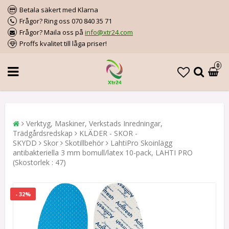
Betala säkert med Klarna
Frågor? Ring oss 070 840 35 71
Frågor? Maila oss på
info@xtr24.com
Proffs kvalitet till låga priser!
0
Verktyg, Maskiner, Verkstads Inredningar,
Trädgårdsredskap
KLÄDER - SKOR -
SKYDD
Skor
Skotillbehör
LahtiPro Skoinlägg
antibakteriella 3 mm bomull/latex 10-pack, LAHTI PRO
(Skostorlek : 47)
- 32%