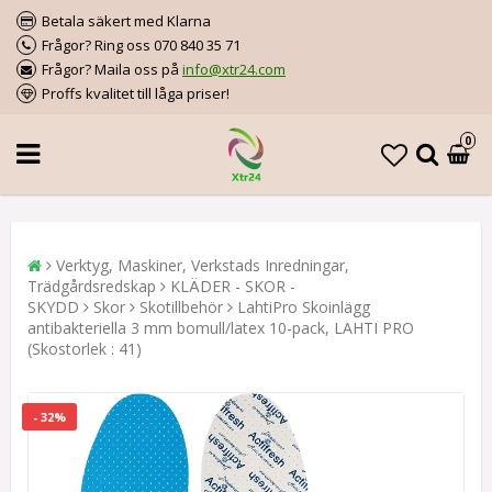
Betala säkert med Klarna
Frågor? Ring oss 070 840 35 71
Frågor? Maila oss på
info@xtr24.com
Proffs kvalitet till låga priser!
0
Verktyg, Maskiner, Verkstads Inredningar,
Trädgårdsredskap
KLÄDER - SKOR -
SKYDD
Skor
Skotillbehör
LahtiPro Skoinlägg
antibakteriella 3 mm bomull/latex 10-pack, LAHTI PRO
(Skostorlek : 41)
- 32%