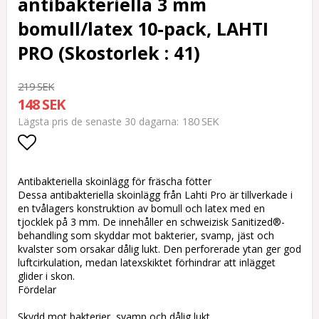
antibakteriella 3 mm
bomull/latex 10-pack, LAHTI
PRO (Skostorlek : 41)
219 SEK
148 SEK
180 SEK
Lägsta pris de senaste 30 dagarna
Lägg till i favoritlistan
Antibakteriella skoinlägg för fräscha fötter
Dessa antibakteriella skoinlägg från Lahti Pro är tillverkade i
en tvålagers konstruktion av bomull och latex med en
tjocklek på 3 mm. De innehåller en schweizisk Sanitized®-
behandling som skyddar mot bakterier, svamp, jäst och
kvalster som orsakar dålig lukt. Den perforerade ytan ger god
luftcirkulation, medan latexskiktet förhindrar att inlägget
glider i skon.
Fördelar
Skydd mot bakterier, svamp och dålig lukt