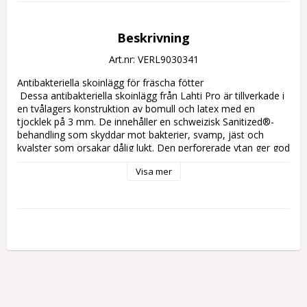
Beskrivning
Art.nr: VERL9030341
Antibakteriella skoinlägg för fräscha fötter

 Dessa antibakteriella skoinlägg från Lahti Pro är tillverkade i 
en tvålagers konstruktion av bomull och latex med en 
tjocklek på 3 mm. De innehåller en schweizisk Sanitized®-
behandling som skyddar mot bakterier, svamp, jäst och 
kvalster som orsakar dålig lukt. Den perforerade ytan ger god 
luftcirkulation, medan latexskiktet förhindrar att inlägget 
Visa mer
glider i skon.

 Fördelar

 Skydd mot bakterier, svamp och dålig lukt

 Sanitized® antibakteriell och svampdödande behandling

 3 mm tunn konstruktion för diskret komfort

 Perforerad yta för fräsch känsla
