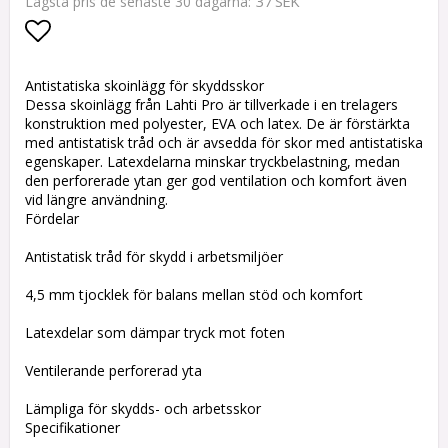
37 SEK
Lägsta pris de senaste 30 dagarna
Lägg till i favoritlistan
Antistatiska skoinlägg för skyddsskor
Dessa skoinlägg från Lahti Pro är tillverkade i en trelagers
konstruktion med polyester, EVA och latex. De är förstärkta
med antistatisk tråd och är avsedda för skor med antistatiska
egenskaper. Latexdelarna minskar tryckbelastning, medan
den perforerade ytan ger god ventilation och komfort även
vid längre användning.
Fördelar
Antistatisk tråd för skydd i arbetsmiljöer
4,5 mm tjocklek för balans mellan stöd och komfort
Latexdelar som dämpar tryck mot foten
Ventilerande perforerad yta
Lämpliga för skydds- och arbetsskor
Specifikationer