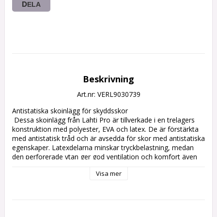
DELA
Beskrivning
Art.nr: VERL9030739
Antistatiska skoinlägg för skyddsskor

 Dessa skoinlägg från Lahti Pro är tillverkade i en trelagers 
konstruktion med polyester, EVA och latex. De är förstärkta 
med antistatisk tråd och är avsedda för skor med antistatiska 
egenskaper. Latexdelarna minskar tryckbelastning, medan 
den perforerade ytan ger god ventilation och komfort även 
vid längre användning.

Visa mer
 Fördelar

 Antistatisk tråd för skydd i arbetsmiljöer

 4,5 mm tjocklek för balans mellan stöd och komfort
