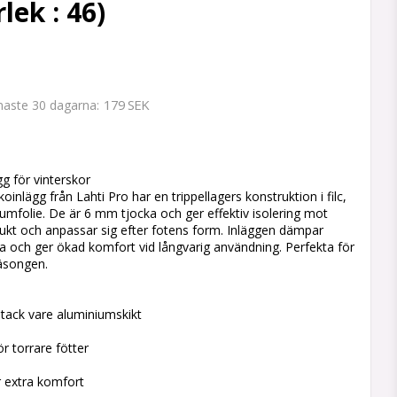
lek : 46)
179 SEK
enaste 30 dagarna
 favoritlistan
g för vinterskor
inlägg från Lahti Pro har en trippellagers konstruktion i filc,
mfolie. De är 6 mm tjocka och ger effektiv isolering mot
fukt och anpassar sig efter fotens form. Inläggen dämpar
na och ger ökad komfort vid långvarig användning. Perfekta för
säsongen.
tack vare aluminiumskikt
r torrare fötter
r extra komfort