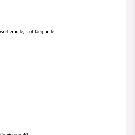
absorberande, stötdämpande
för vinterbruk?