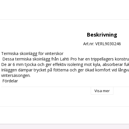
Beskrivning
Art.nr: VERL9030246
Termiska skoinlägg för vinterskor

 Dessa termiska skoinlägg från Lahti Pro har en trippellagers konstruktion i filc, skum och aluminiumfolie. 
De är 6 mm tjocka och ger effektiv isolering mot kyla, absorberar fuk
Inläggen dämpar trycket på fötterna och ger ökad komfort vid långva
vintersäsongen.

 Fördelar

Visa mer
 Skyddar mot kyla tack vare aluminiumskikt

 Absorberar fukt för torrare fötter

 6 mm tjocklek för extra komfort

 Anpassar sig efter fotens form
