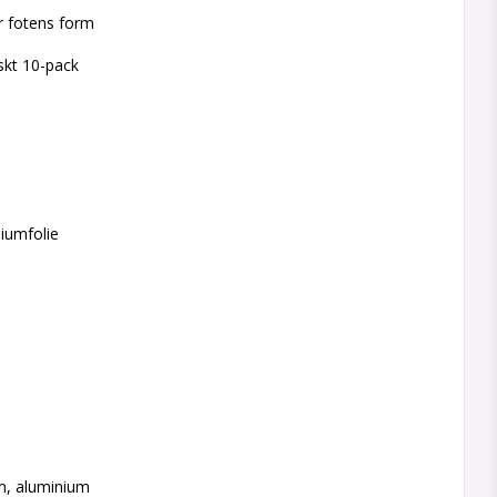
r fotens form
iskt 10-pack
niumfolie
um, aluminium