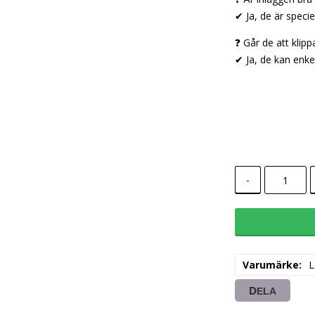
✔ Ja, de är speci
❓ Går de att klippa
✔ Ja, de kan enkel
-
Varumärke
L
DELA