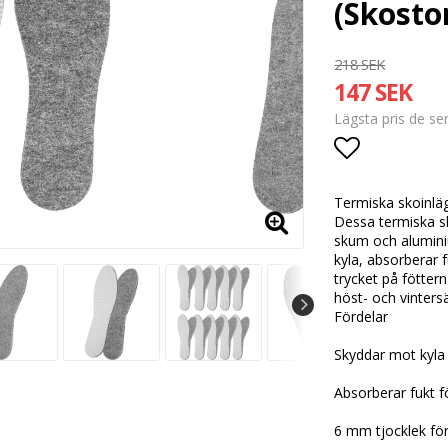
(Skostor
218 SEK
147 SEK
Lägsta pris de s
Lägg till i
Termiska skoinläg
Dessa termiska sko
skum och aluminiu
kyla, absorberar 
trycket på fötter
höst- och vinter
Fördelar
Skyddar mot kyla 
Absorberar fukt fö
6 mm tjocklek fö