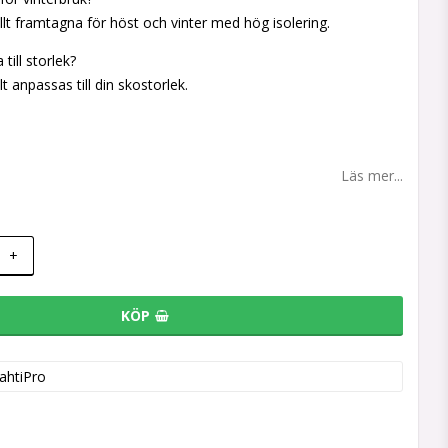
ellt framtagna för höst och vinter med hög isolering.
 till storlek?
t anpassas till din skostorlek.
Läs mer...
+
KÖP
ahtiPro