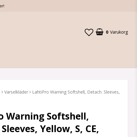
er!
0
Varukorg
D
Varselkläder
LahtiPro Warning Softshell, Detach. Sleeves,
o Warning Softshell,
Sleeves, Yellow, S, CE,