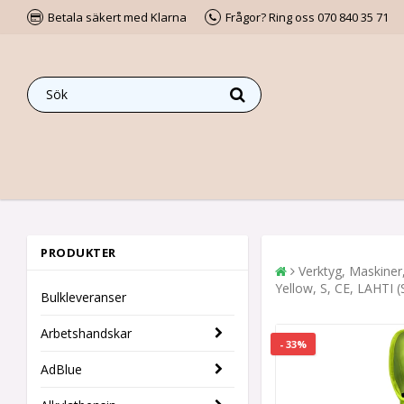
Betala säkert med Klarna
Frågor? Ring oss 070 840 35 71
PRODUKTER
Verktyg, Maskiner
Yellow, S, CE, LAHTI (S
Bulkleveranser
Arbetshandskar
- 33%
AdBlue