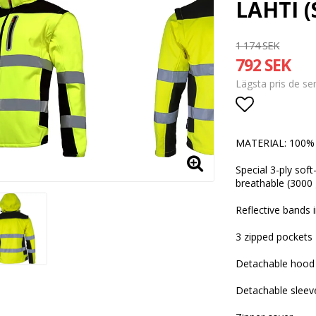
LAHTI (S
1 174 SEK
792 SEK
Lägsta pris de s
Lägg till i
MATERIAL: 100% 
Special 3-ply sof
breathable (3000
Reflective bands
3 zipped pockets
Detachable hood 
Detachable sleev