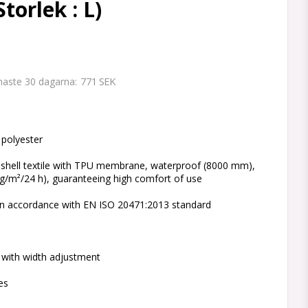
torlek : L)
771 SEK
enaste 30 dagarna
 favoritlistan
polyester
t-shell textile with TPU membrane, waterproof (8000 mm),
 g/m²/24 h), guaranteeing high comfort of use
 in accordance with EN ISO 20471:2013 standard
with width adjustment
es