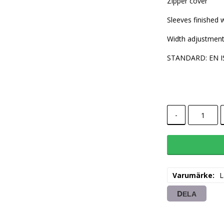
Zipper cover
Sleeves finished 
Width adjustment 
STANDARD: EN IS
-
Varumärke
L
DELA