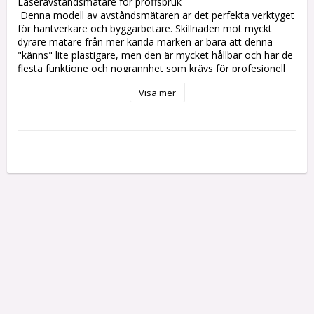
Laseravståndsmätare för proffsbruk

 Denna modell av avståndsmätaren är det perfekta verktyget 
för hantverkare och byggarbetare. Skillnaden mot myckt 
dyrare mätare från mer kända märken är bara att denna 
"känns" lite plastigare, men den är mycket hållbar och har de 
flesta funktione och nogrannhet som krävs för profesionell 
bruk.

Visa mer
 Med hjälp av laserstrålen kan du snabbt och noggrant mäta 
avstånd till de ytor du är intresserad av, som dörröppningar, 
fönster eller avstånd mellan väggar.

 Avståndsmätare med många funktioner

 De inbyggda funktionerna för att beräkna volym, yta med 
mera gör arbetet mycket snabbare och minskar risken för fel.

 Med hjälp av automatiska trigonometriska funktioner kan 
laseravståndsmätaren användas för att beräkna höjder, till 
exempel på en pelare, även om det mätta objektet inte har 
en punkt som går att mäta direkt. Du kan mäta avståndet till 
basen och sedan, utan att ändra positionen, mäta avståndet 
till objektets topp. Enheten kommer automatiskt att beräkna 
objektets höjd baserat på dessa data.

 Snabb mätning, bra räckvid och stor nogrannhet

 Laseravståndsmätaren har ett mätområde från 5 mm till 50 
m med en imponerande noggrannhet på ±2 mm per 10 m. 