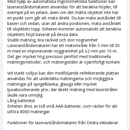
Med hjälp av automatiska trigonometriska funktioner kan
laseravståndsmätaren användas för att beräkna höjder, till
exempel på en pelare, även om det mätta objektet inte har
en punkt som går att mäta direkt. Du kan mäta avståndet till
basen och sedan, utan att ändra positionen, mäta avståndet
till objektets topp. Enheten kommer automatiskt att beräkna
objektets höjd baserat på dessa data.
Snabb mätning, bra räckvid och stor nogrannhet
Laseravståndsmätaren har ett mätområde från 5 mm till 50
m med en imponerande noggrannhet på ±2 mm per 10 m.
Det ger mycket hög precision jämfört med traditionella
mätningsmetoder, och mätningstiden är ojämförligt kortare.
Vid starkt solljus kan den medföljande reflekterande plattan
användas för att underlätta mätningarna och möjliggöra
mätningar på spegelblanka, glasiga eller mycket
ljusabsorberande ytor, där direkt mätning med laserstrålen
skulle vara omöjlig.
Lång batteritid
Enheten drivs av två små AAA-batterier, som räcker för att
utföra 8000 mätningar.
Funktioner för laseravståndsmätaren från Dedra inkluderar: