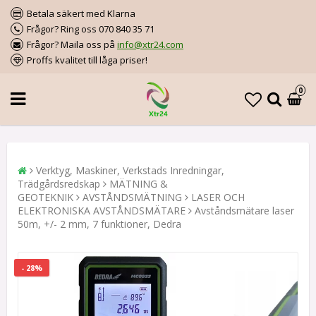
Betala säkert med Klarna
Frågor? Ring oss 070 840 35 71
Frågor? Maila oss på
info@xtr24.com
Proffs kvalitet till låga priser!
0
Verktyg, Maskiner, Verkstads Inredningar,
Trädgårdsredskap
MÄTNING &
GEOTEKNIK
AVSTÅNDSMÄTNING
LASER OCH
ELEKTRONISKA AVSTÅNDSMÄTARE
Avståndsmätare laser
50m, +/- 2 mm, 7 funktioner, Dedra
- 28%