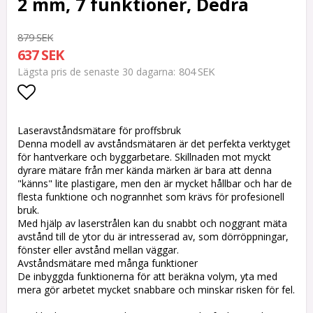
2 mm, 7 funktioner, Dedra
879 SEK
637 SEK
804 SEK
Lägsta pris de senaste 30 dagarna
Lägg till i favoritlistan
Laseravståndsmätare för proffsbruk
Denna modell av avståndsmätaren är det perfekta verktyget
för hantverkare och byggarbetare. Skillnaden mot myckt
dyrare mätare från mer kända märken är bara att denna
"känns" lite plastigare, men den är mycket hållbar och har de
flesta funktione och nogrannhet som krävs för profesionell
bruk.
Med hjälp av laserstrålen kan du snabbt och noggrant mäta
avstånd till de ytor du är intresserad av, som dörröppningar,
fönster eller avstånd mellan väggar.
Avståndsmätare med många funktioner
De inbyggda funktionerna för att beräkna volym, yta med
mera gör arbetet mycket snabbare och minskar risken för fel.