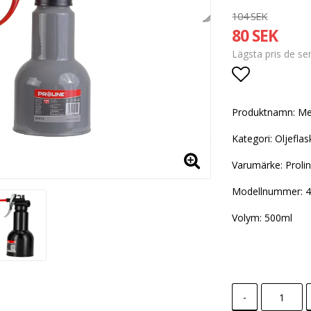
104 SEK
80 SEK
Lägsta pris de s
Lägg till i
Produktnamn: Met
Kategori: Oljeflas
Varumärke: Proli
Modellnummer: 
Volym: 500ml
-