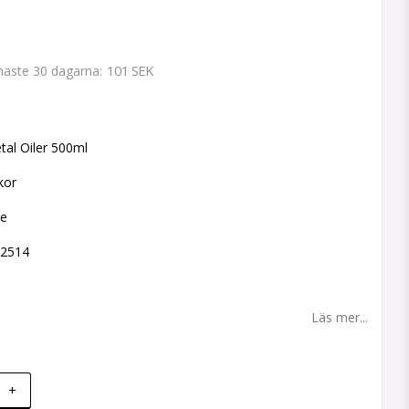
101 SEK
enaste 30 dagarna
 favoritlistan
al Oiler 500ml
kor
ne
42514
Läs mer...
+