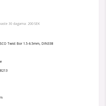
200 SEK
enaste 30 dagarna
 favoritlistan
SCO Twist Bor 1.5-6.5mm, DIN338
ne
78213
mm