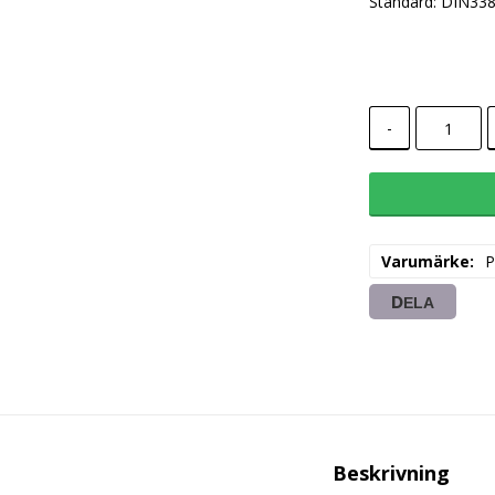
Standard: DIN33
-
Varumärke
P
DELA
Beskrivning