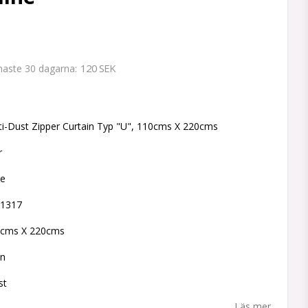
120 SEK
enaste 30 dagarna
 favoritlistan
i-Dust Zipper Curtain Typ "U", 110cms X 220cms
r
ne
41317
0cms X 220cms
in
st
Läs mer...