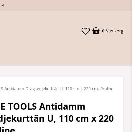
er!
0
Varukorg
Din varukorg är tom
 Antidamm Dragkedjekurttän U, 110 cm x 220 cm, Proline
E TOOLS Antidamm
jekurttän U, 110 cm x 220
line