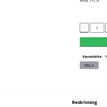
Antal: 1+2 St
-
Varumärke
P
DELA
Beskrivning