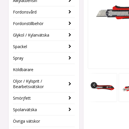
Alkylatbensin
Fordonsvård
Fordonstillbehör
Glykol / Kylarvätska
Spackel
Spray
Köldbärare
Oljor / Kylsprit /
Bearbetsvätskor
Smörjfett
Spolarvätska
Övriga vätskor