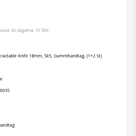
51 SEK
enaste 30 dagarna
 favoritlistan
ractable Knife 18mm, Sk5, Gummihandtag, (1+2 St)
ne
30035
m
handtag