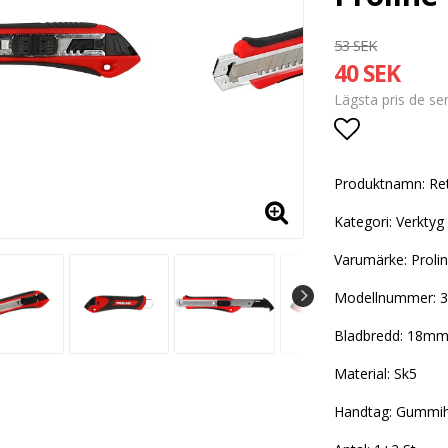
53 SEK
40 SEK
Lägsta pris de s
Lägg till i
Produktnamn: Ret
Kategori: Verktyg
Varumärke: Proli
Modellnummer: 
Bladbredd: 18m
Material: Sk5
Handtag: Gummi