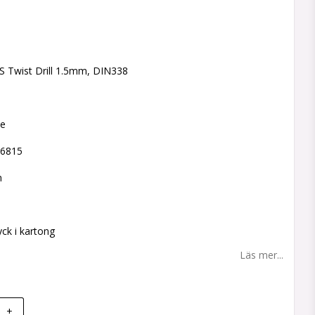
 favoritlistan
 Twist Drill 1.5mm, DIN338
ne
76815
m
8
yck i kartong
Läs mer...
+