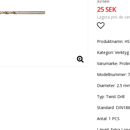
32 SEK
25 SEK
Lägsta pris de s
Lägg till i
Produktnamn: HSS
Kategori: Verktyg
Varumärke: Proli
Modellnummer: 
Diameter: 2.5 m
Typ: Twist Drill
Standard: DIN18
Antal: 1 PCS
Längd: Extra Lon