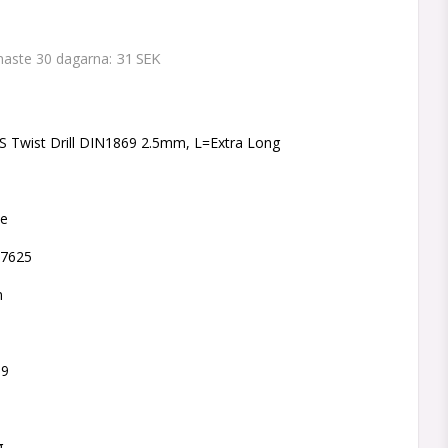
31 SEK
enaste 30 dagarna
 favoritlistan
 Twist Drill DIN1869 2.5mm, L=Extra Long
ne
77625
m
69
g