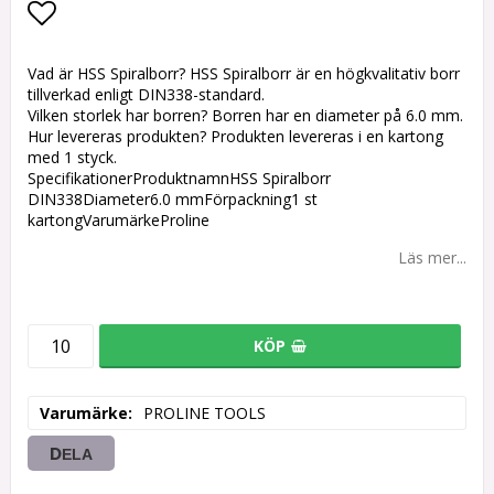
Lägg till i favoritlistan
Vad är HSS Spiralborr? HSS Spiralborr är en högkvalitativ borr
tillverkad enligt DIN338-standard.
Vilken storlek har borren? Borren har en diameter på 6.0 mm.
Hur levereras produkten? Produkten levereras i en kartong
med 1 styck.
SpecifikationerProduktnamnHSS Spiralborr
DIN338Diameter6.0 mmFörpackning1 st
kartongVarumärkeProline
Läs mer...
KÖP
Varumärke
PROLINE TOOLS
DELA