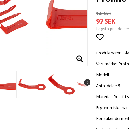
127 SEK
97 SEK
Lägsta pris de s
Lägg till i
Produktnamn: Klä
Varumärke: Proli
Modell: -
Antal delar: 5
Material: Rostfri s
Ergonomiska han
För säker demonte