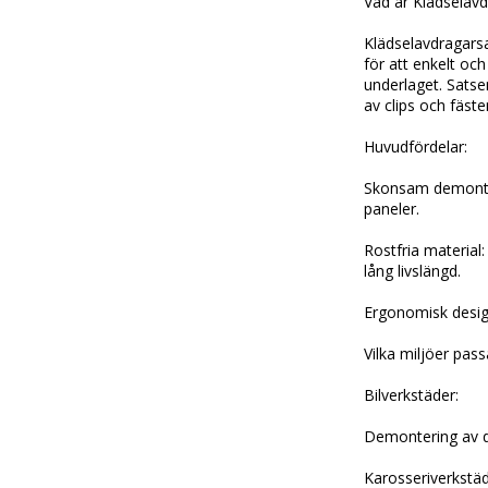
Vad är Klädselavd
Klädselavdragarsa
för att enkelt och
underlaget. Satsen
av clips och fäste
Huvudfördelar:
Skonsam demonter
paneler.
Rostfria material: 
lång livslängd.
Ergonomisk design
Vilka miljöer pas
Bilverkstäder:
Demontering av dö
Karosseriverkstäd