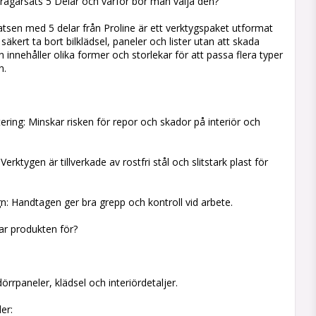
ragarsats 5 Delar och varför bör man välja den?
tsen med 5 delar från Proline är ett verktygspaket utformat
 säkert ta bort bilklädsel, paneler och lister utan att skada
 innehåller olika former och storlekar för att passa flera typer
n.
ing: Minskar risken för repor och skador på interiör och
Verktygen är tillverkade av rostfri stål och slitstark plast för
: Handtagen ger bra grepp och kontroll vid arbete.
sar produkten för?
rrpaneler, klädsel och interiördetaljer.
er: