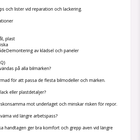
ps och lister vid reparation och lackering.
ationer
ål, plast
iska
deDemontering av klädsel och paneler
AQ)
vändas på alla bilmärken?
ormad för att passa de flesta bilmodeller och märken.
ack eller plastdetaljer?
r skonsamma mot underlaget och minskar risken för repor.
väma vid längre arbetspass?
ka handtagen ger bra komfort och grepp även vid längre