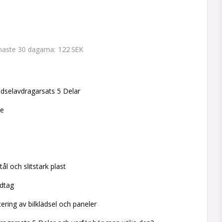
122 SEK
enaste 30 dagarna
 favoritlistan
dselavdragarsats 5 Delar
ne
tål och slitstark plast
dtag
ring av bilklädsel och paneler