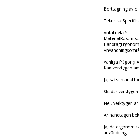
Borttagning av cli
Tekniska Specifik
Antal delar5
MaterialRostfri st
HandtagErgonom
Användningsområ
Vanliga frågor (F
Kan verktygen an
Ja, satsen är utf
Skadar verktygen l
Nej, verktygen ä
Är handtagen bek
Ja, de ergonomis
användning.