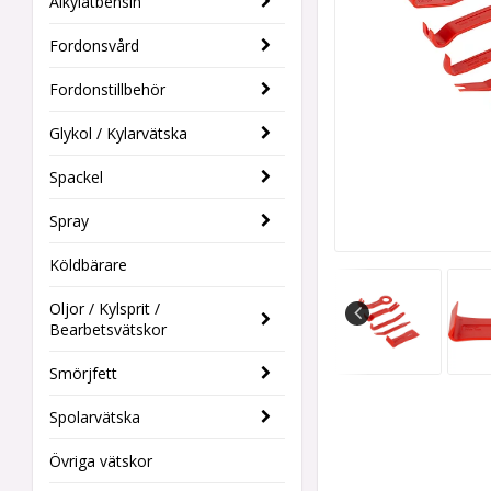
Alkylatbensin
Fordonsvård
Fordonstillbehör
Glykol / Kylarvätska
Spackel
Spray
Köldbärare
Oljor / Kylsprit /
Bearbetsvätskor
Smörjfett
Spolarvätska
Övriga vätskor