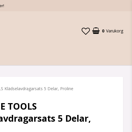
er!
0
Varukorg
Din varukorg är tom
Klädselavdragarsats 5 Delar, Proline
E TOOLS
avdragarsats 5 Delar,