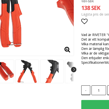
181 SEK
138 SEK
Lägsta pris de s
Lägg till i
Vad är RIVETER
Det är ett kompak
Vilka material ka
Den är lämplig fö
Vilka är de viktig
Den erbjuder enke
SpecifikationerM
-