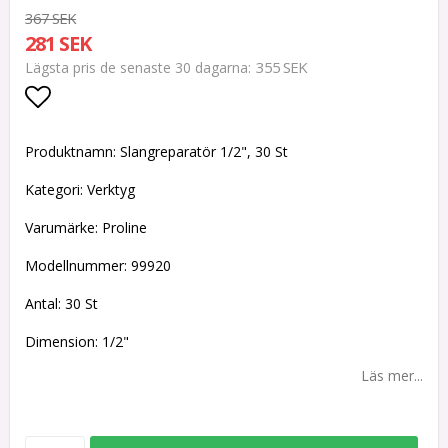
367 SEK
281 SEK
355 SEK
Lägsta pris de senaste 30 dagarna
Lägg till i favoritlistan
Produktnamn: Slangreparatör 1/2", 30 St
Kategori: Verktyg
Varumärke: Proline
Modellnummer: 99920
Antal: 30 St
Dimension: 1/2"
Läs mer...