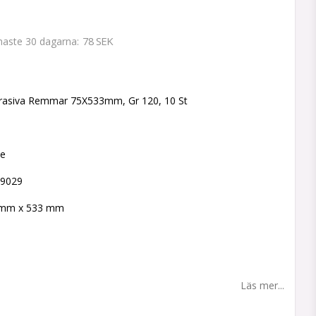
78 SEK
enaste 30 dagarna
 favoritlistan
rasiva Remmar 75X533mm, Gr 120, 10 St
ne
49029
5 mm x 533 mm
Läs mer...