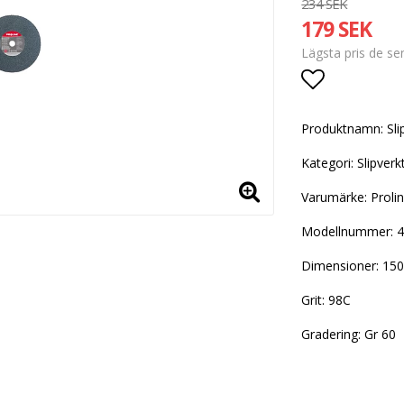
234 SEK
179 SEK
Lägsta pris de s
Lägg till i
Produktnamn: Sli
Kategori: Slipverk
Varumärke: Proli
Modellnummer: 
Dimensioner: 1
Grit: 98C
Gradering: Gr 60