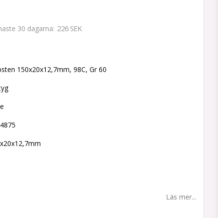
226 SEK
enaste 30 dagarna
 favoritlistan
psten 150x20x12,7mm, 98C, Gr 60
tyg
ne
44875
50x20x12,7mm
Läs mer...