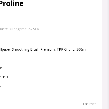
Proline
62 SEK
enaste 30 dagarna
 favoritlistan
llpaper Smoothing Brush Premium, TPR Grip, L=300mm
ne
41313
p
Läs mer...