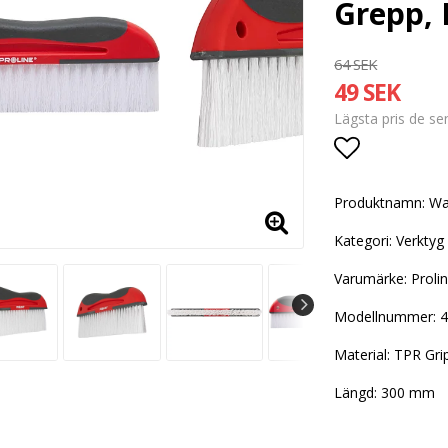
Grepp, 
64 SEK
49 SEK
Lägsta pris de s
Lägg till i
Produktnamn: Wa
Kategori: Verktyg
Varumärke: Proli
Modellnummer: 
Material: TPR Gri
Längd: 300 mm