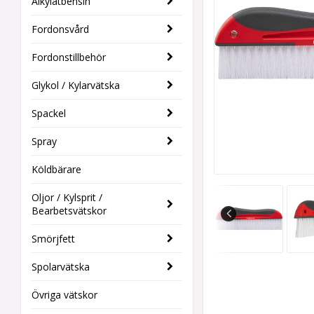
Alkylatbensin
Fordonsvård
Fordonstillbehör
Glykol / Kylarvätska
Spackel
Spray
Köldbärare
Oljor / Kylsprit /
Bearbetsvätskor
Smörjfett
Spolarvätska
Övriga vätskor