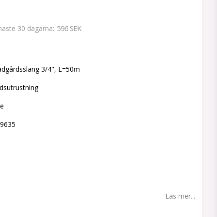
596 SEK
enaste 30 dagarna
 favoritlistan
ädgårdsslang 3/4", L=50m
dsutrustning
ne
99635
m
Läs mer...