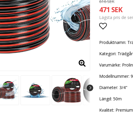
616 SEK
471 SEK
Lägsta pris de s
Lägg till i
Produktnamn: Tr
Kategori: Trädgår
Varumärke: Proli
Modellnummer: 
Diameter: 3/4"
Längd: 50m
Kvalitet: Premiu