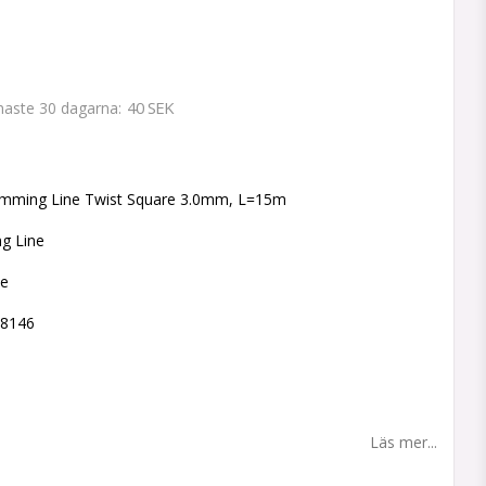
40 SEK
enaste 30 dagarna
 favoritlistan
imming Line Twist Square 3.0mm, L=15m
ng Line
ne
98146
Läs mer...