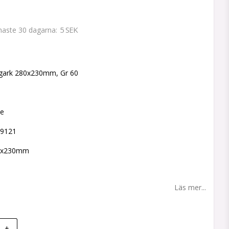
5 SEK
enaste 30 dagarna
 favoritlistan
gark 280x230mm, Gr 60
ne
49121
80x230mm
Läs mer...
+