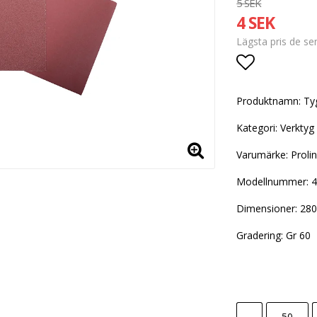
5 SEK
4 SEK
Lägsta pris de s
Lägg till i
Produktnamn: Ty
Kategori: Verktyg
Varumärke: Proli
Modellnummer: 
Dimensioner: 2
Gradering: Gr 60
-