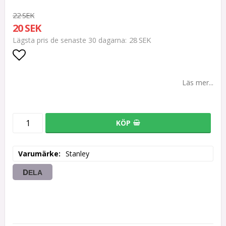
22 SEK
20 SEK
28 SEK
Lägsta pris de senaste 30 dagarna
Lägg till i favoritlistan
Läs mer...
KÖP
Varumärke
Stanley
DELA