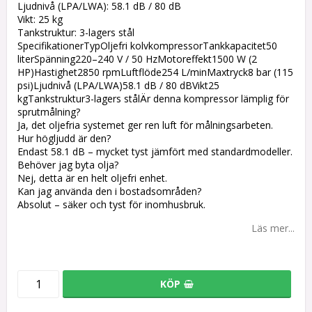
Ljudnivå (LPA/LWA): 58.1 dB / 80 dB
Vikt: 25 kg
Tankstruktur: 3-lagers stål
SpecifikationerTypOljefri kolvkompressorTankkapacitet50
literSpänning220–240 V / 50 HzMotoreffekt1500 W (2
HP)Hastighet2850 rpmLuftflöde254 L/minMaxtryck8 bar (115
psi)Ljudnivå (LPA/LWA)58.1 dB / 80 dBVikt25
kgTankstruktur3-lagers stålÄr denna kompressor lämplig för
sprutmålning?
Ja, det oljefria systemet ger ren luft för målningsarbeten.
Hur högljudd är den?
Endast 58.1 dB – mycket tyst jämfört med standardmodeller.
Behöver jag byta olja?
Nej, detta är en helt oljefri enhet.
Kan jag använda den i bostadsområden?
Absolut – säker och tyst för inomhusbruk.
Läs mer...
KÖP