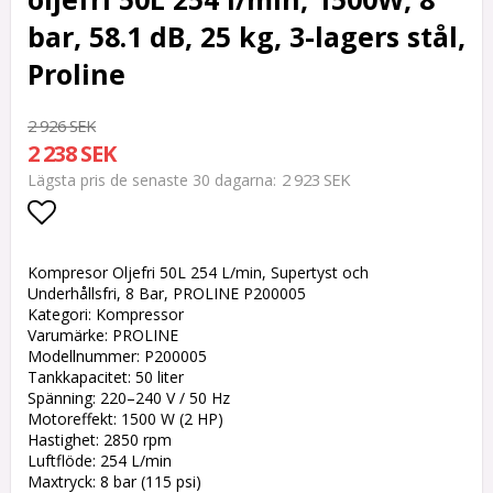
bar, 58.1 dB, 25 kg, 3-lagers stål,
Proline
2 926 SEK
2 238 SEK
2 923 SEK
Lägsta pris de senaste 30 dagarna
Lägg till i favoritlistan
Kompresor Oljefri 50L 254 L/min, Supertyst och
Underhållsfri, 8 Bar, PROLINE P200005
Kategori: Kompressor
Varumärke: PROLINE
Modellnummer: P200005
Tankkapacitet: 50 liter
Spänning: 220–240 V / 50 Hz
Motoreffekt: 1500 W (2 HP)
Hastighet: 2850 rpm
Luftflöde: 254 L/min
Maxtryck: 8 bar (115 psi)