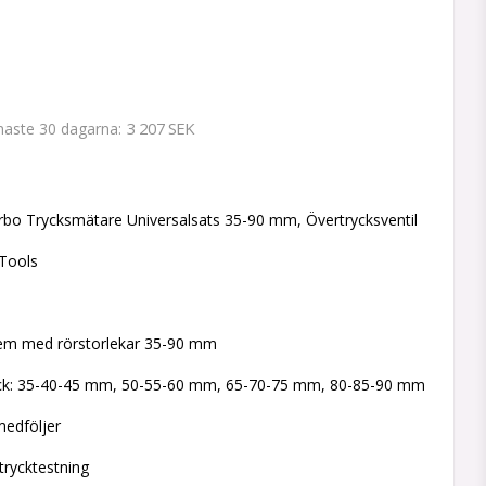
3 207 SEK
enaste 30 dagarna
 favoritlistan
bo Trycksmätare Universalsats 35-90 mm, Övertrycksventil
Tools
tem med rörstorlekar 35-90 mm
lock: 35-40-45 mm, 50-55-60 mm, 65-70-75 mm, 80-85-90 mm
medföljer
 trycktestning