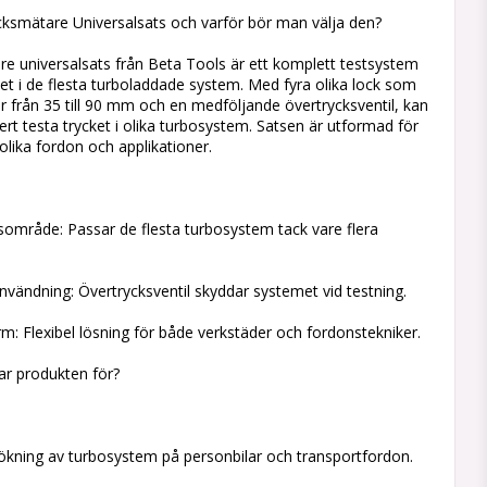
cksmätare Universalsats och varför bör man välja den?
e universalsats från Beta Tools är ett komplett testsystem
ket i de flesta turboladdade system. Med fyra olika lock som
ar från 35 till 90 mm och en medföljande övertrycksventil, kan
ert testa trycket i olika turbosystem. Satsen är utformad för
lika fordon och applikationer.
sområde: Passar de flesta turbosystem tack vare flera
nvändning: Övertrycksventil skyddar systemet vid testning.
rm: Flexibel lösning för både verkstäder och fordonstekniker.
sar produkten för?
ökning av turbosystem på personbilar och transportfordon.