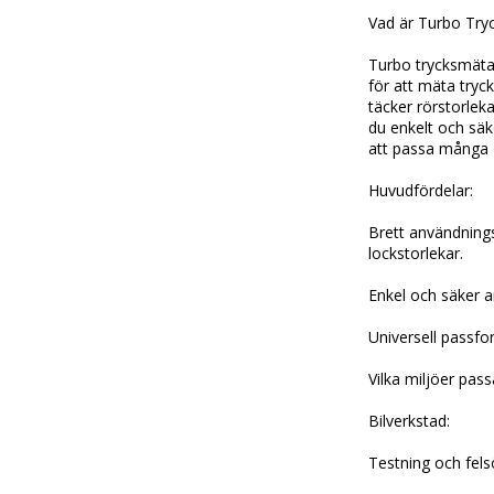
Vad är Turbo Try
Turbo trycksmätar
för att mäta tryc
täcker rörstorlek
du enkelt och säk
att passa många o
Huvudfördelar:
Brett användning
lockstorlekar.
Enkel och säker a
Universell passfo
Vilka miljöer pas
Bilverkstad:
Testning och fels