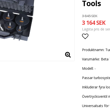
Tools
3 845 SEK
3 164 SEK
Lägsta pris de s
Lägg till i
Produktnamn: Tur
Varumärke: Beta 
Modell: -
Passar turbosys
Inkluderar fyra 
Övertrycksventil 
Universalsats för